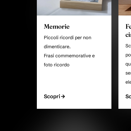
Memorie
F
c
Piccoli ricordi per non
Sc
dimenticare.
po
Frasi commemorative e
qu
foto ricordo
se
el
Scopri
Sc