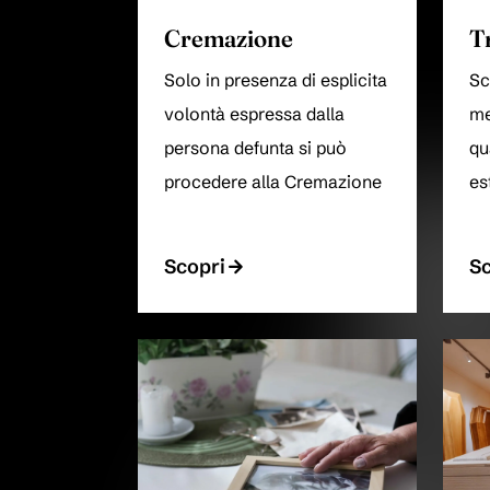
Cremazione
T
Solo in presenza di esplicita
Sc
volontà espressa dalla
me
persona defunta si può
qu
procedere alla Cremazione
es
Scopri
Sc