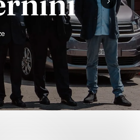
rnini
Next
ze