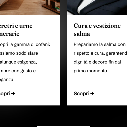
eretri e urne
Cura e vestizione
inerarie
salma
opri la gamma di cofani:
Prepariamo la salma con
ssiamo soddisfare
rispetto e cura, garanten
alunque esigenza,
dignità e decoro fin dal
mpre con gusto e
primo momento
eganza
opri
Scopri