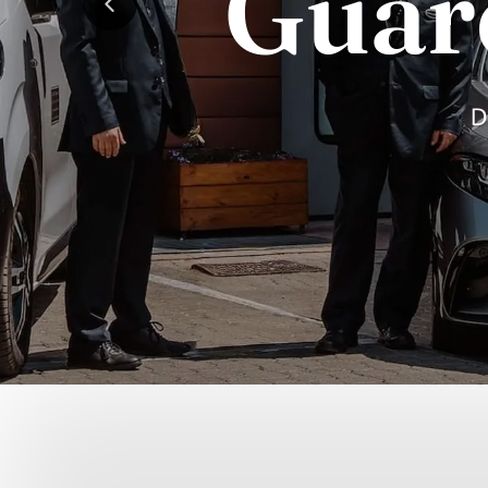
Guar
Previous
D